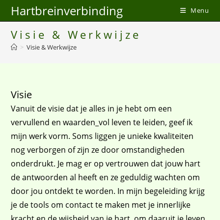
Skip
Hartbreinverbinding
Menu
to
content
Visie & Werkwijze
>
Visie & Werkwijze
Visie
Vanuit de visie dat je alles in je hebt om een
vervullend en waarden_vol leven te leiden, geef ik
mijn werk vorm. Soms liggen je unieke kwaliteiten
nog verborgen of zijn ze door omstandigheden
onderdrukt. Je mag er op vertrouwen dat jouw hart
de antwoorden al heeft en ze geduldig wachten om
door jou ontdekt te worden. In mijn begeleiding krijg
je de tools om contact te maken met je innerlijke
kracht en de wijsheid van je hart, om daaruit je leven